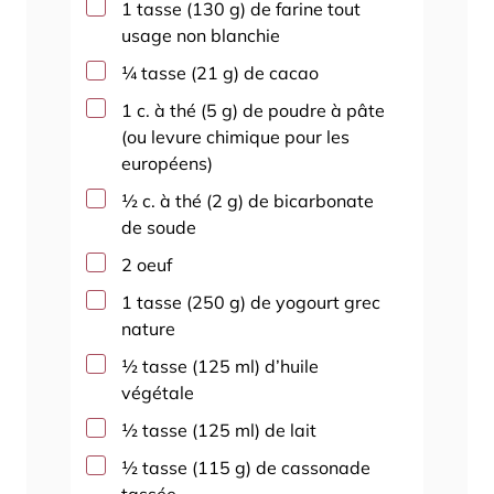
▢
1
tasse
(
130
g
)
de farine tout
usage non blanchie
▢
¼
tasse
(
21
g
)
de cacao
▢
1
c. à thé
(
5
g
)
de poudre à pâte
(ou levure chimique pour les
européens)
▢
½
c. à thé
(
2
g
)
de bicarbonate
de soude
▢
2
oeuf
▢
1
tasse
(
250
g
)
de yogourt grec
nature
▢
½
tasse
(
125
ml
)
d’huile
végétale
▢
½
tasse
(
125
ml
)
de lait
▢
½
tasse
(
115
g
)
de cassonade
tassée