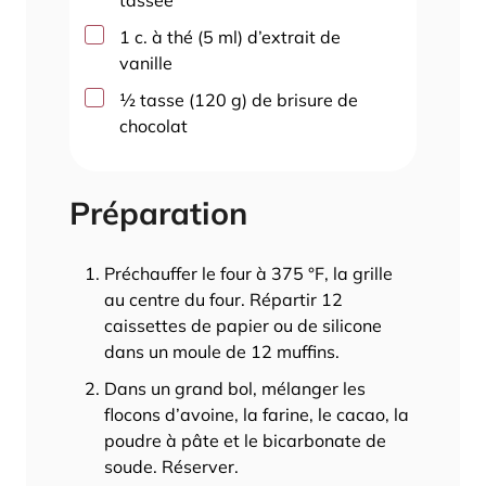
▢
1
c. à thé
(
5
ml
)
d’extrait de
vanille
▢
½
tasse
(
120
g
)
de brisure de
chocolat
Préparation
Préchauffer le four à 375 °F, la grille
au centre du four. Répartir 12
caissettes de papier ou de silicone
dans un moule de 12 muffins.
Dans un grand bol, mélanger les
flocons d’avoine, la farine, le cacao, la
poudre à pâte et le bicarbonate de
soude. Réserver.