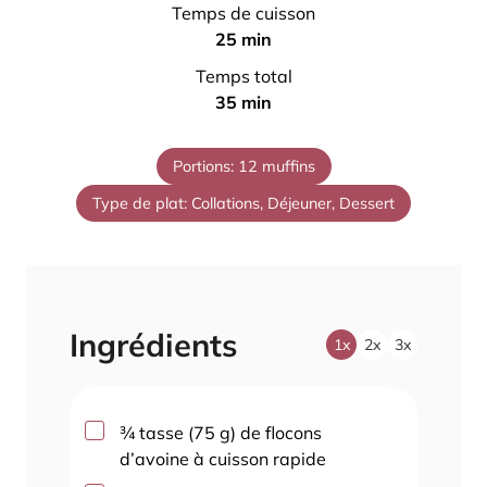
i
Temps de cuisson
n
m
25
min
u
i
Temps total
t
n
m
35
min
e
u
i
s
t
n
Portions:
12
muffins
e
u
s
Type de plat:
Collations, Déjeuner, Dessert
t
e
s
Ingrédients
1x
2x
3x
▢
¾
tasse
(
75
g
)
de flocons
d’avoine à cuisson rapide