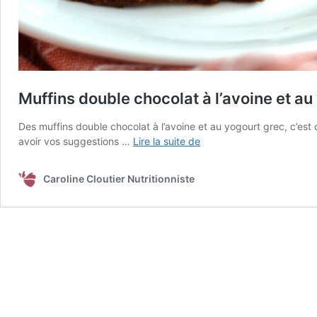
Muffins double chocolat à l’avoine et au
Des muffins double chocolat à l’avoine et au yogourt grec, c’es
Muffins
avoir vos suggestions …
Lire la suite de
double
chocolat
Caroline Cloutier Nutritionniste
à
l’avoine
et
au
yogourt
grec