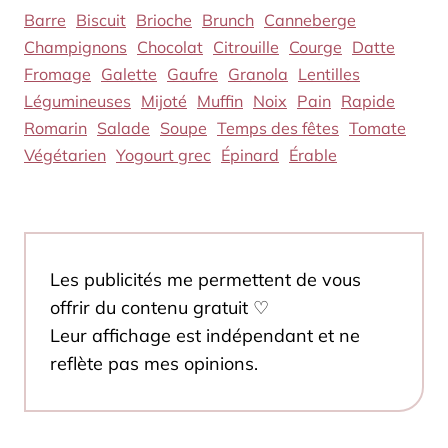
Barre
Biscuit
Brioche
Brunch
Canneberge
Champignons
Chocolat
Citrouille
Courge
Datte
Fromage
Galette
Gaufre
Granola
Lentilles
Légumineuses
Mijoté
Muffin
Noix
Pain
Rapide
Romarin
Salade
Soupe
Temps des fêtes
Tomate
Végétarien
Yogourt grec
Épinard
Érable
Les publicités me permettent de vous
offrir du contenu gratuit ♡
Leur affichage est indépendant et ne
reflète pas mes opinions.