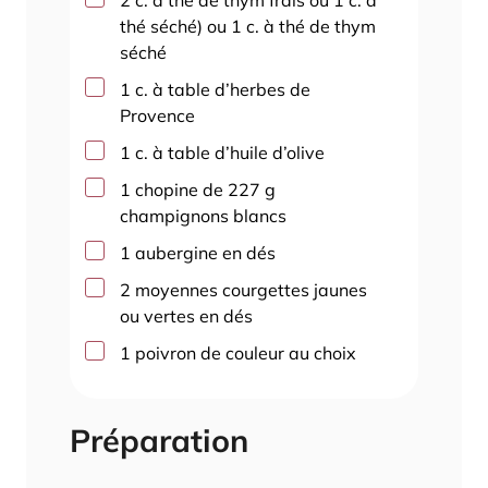
2
c. à thé
de thym frais ou 1 c. à
thé séché) ou 1 c. à thé de thym
séché
▢
1
c. à table
d’herbes de
Provence
▢
1
c. à table
d’huile d’olive
▢
1
chopine de 227 g
champignons blancs
▢
1
aubergine en dés
▢
2
moyennes courgettes jaunes
ou vertes en dés
▢
1
poivron de couleur au choix
Préparation