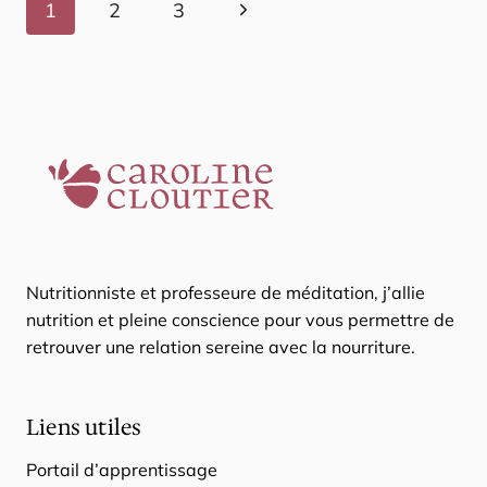
Navigation
Page
1
2
3
suivante
de
page
Nutritionniste et professeure de méditation, j’allie
nutrition et pleine conscience pour vous permettre de
retrouver une relation sereine avec la nourriture.
Liens utiles
Portail d’apprentissage