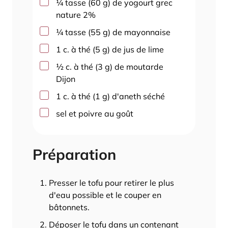
▢
¼
tasse
(
60
g
)
de yogourt grec
nature 2%
▢
¼
tasse
(
55
g
)
de mayonnaise
▢
1
c. à thé
(
5
g
)
de jus de lime
▢
½
c. à thé
(
3
g
)
de moutarde
Dijon
▢
1
c. à thé
(
1
g
)
d'aneth séché
▢
sel et poivre au goût
Préparation
Presser le tofu pour retirer le plus
d'eau possible et le couper en
bâtonnets.
Déposer le tofu dans un contenant