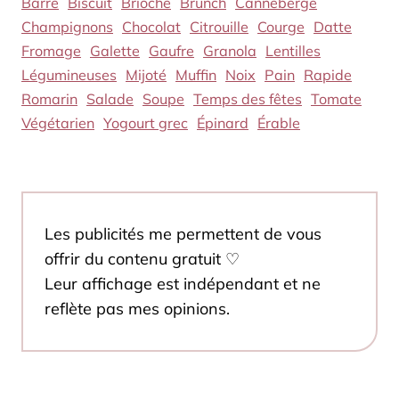
Barre
Biscuit
Brioche
Brunch
Canneberge
Champignons
Chocolat
Citrouille
Courge
Datte
Fromage
Galette
Gaufre
Granola
Lentilles
Légumineuses
Mijoté
Muffin
Noix
Pain
Rapide
Romarin
Salade
Soupe
Temps des fêtes
Tomate
Végétarien
Yogourt grec
Épinard
Érable
Les publicités me permettent de vous
offrir du contenu gratuit ♡
Leur affichage est indépendant et ne
reflète pas mes opinions.