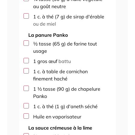
au goût neutre
▢
1
c. à thé
(
7
g
)
de sirop d'érable
ou de miel
La panure Panko
▢
½
tasse
(
65
g
)
de farine tout
usage
▢
1
gros
œuf
battu
▢
1
c. à table
de cornichon
finement haché
▢
1 ½
tasse
(
90
g
)
de chapelure
Panko
▢
1
c. à thé
(
1
g
)
d'aneth séché
▢
Huile en vaporisateur
La sauce crémeuse à la lime