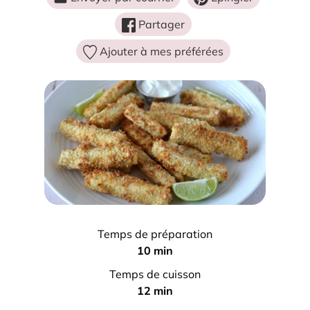
Partager
Ajouter à mes préférées
Temps de préparation
m
10
min
i
Temps de cuisson
n
m
12
min
u
i