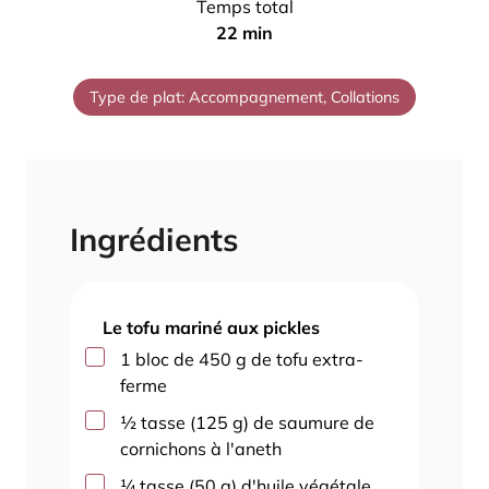
Temps total
t
n
m
22
min
e
u
i
s
t
n
Type de plat:
Accompagnement, Collations
e
u
s
t
e
s
Ingrédients
Le tofu mariné aux pickles
▢
1
bloc de 450 g de tofu extra-
ferme
▢
½
tasse
(
125
g
)
de saumure de
cornichons à l'aneth
▢
¼
tasse
(
50
g
)
d'huile végétale