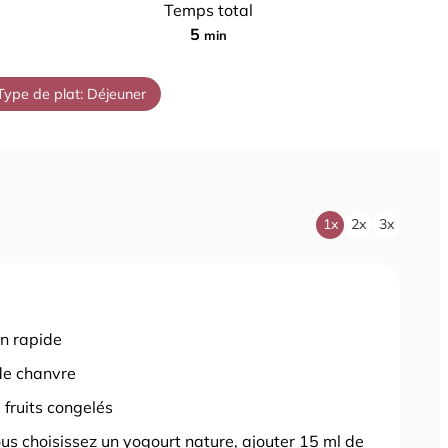
Temps total
m
5
min
i
n
Type de plat:
Déjeuner
u
t
e
s
1x
2x
3x
on rapide
de chanvre
 fruits congelés
ous choisissez un yogourt nature, ajouter 15 ml de