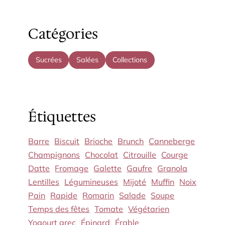
Catégories
Sucrées
Salées
Collections
Étiquettes
Barre
Biscuit
Brioche
Brunch
Canneberge
Champignons
Chocolat
Citrouille
Courge
Datte
Fromage
Galette
Gaufre
Granola
Lentilles
Légumineuses
Mijoté
Muffin
Noix
Pain
Rapide
Romarin
Salade
Soupe
Temps des fêtes
Tomate
Végétarien
Yogourt grec
Épinard
Érable