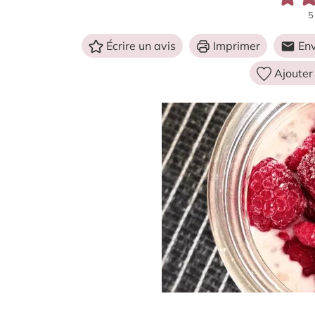
5
Écrire un avis
Imprimer
Env
Ajouter