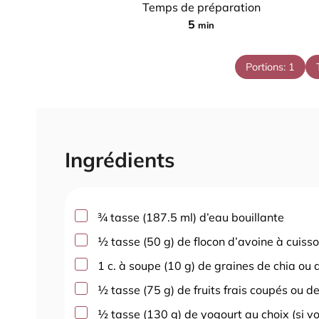
Temps de préparation
m
5
min
i
n
Portions:
1
u
t
e
s
Ingrédients
▢
¾
tasse
(
187.5
ml
)
d’eau bouillante
▢
½
tasse
(
50
g
)
de flocon d’avoine à cuiss
▢
1
c. à soupe
(
10
g
)
de graines de chia ou 
▢
½
tasse
(
75
g
)
de fruits frais coupés ou de
▢
½
tasse
(
130
g
)
de yogourt au choix (si v