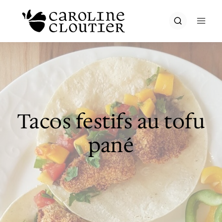
Aller
au
contenu
Tacos festifs au tofu
pané