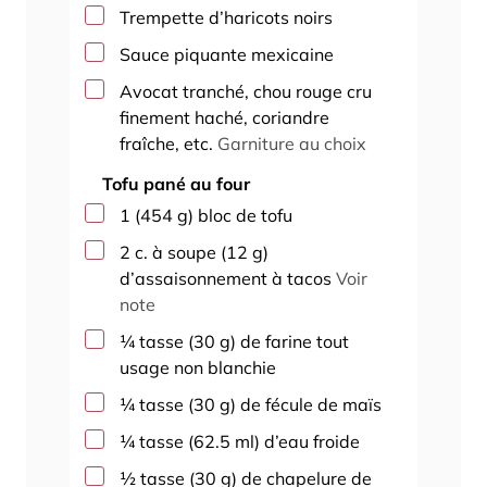
▢
Trempette d’haricots noirs
▢
Sauce piquante mexicaine
▢
Avocat tranché, chou rouge cru
finement haché, coriandre
fraîche, etc.
Garniture au choix
Tofu pané au four
▢
1
(
454
g
)
bloc de tofu
▢
2
c. à soupe
(
12
g
)
d’assaisonnement à tacos
Voir
note
▢
¼
tasse
(
30
g
)
de farine tout
usage non blanchie
▢
¼
tasse
(
30
g
)
de fécule de maïs
▢
¼
tasse
(
62.5
ml
)
d’eau froide
▢
½
tasse
(
30
g
)
de chapelure de