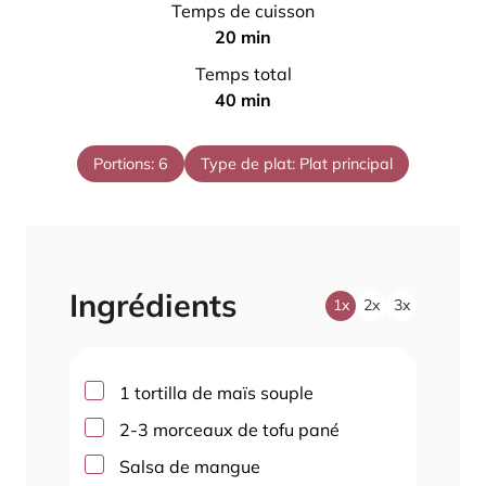
Temps de cuisson
n
m
20
min
u
i
Temps total
t
n
m
40
min
e
u
i
s
t
n
Portions:
6
Type de plat:
Plat principal
e
u
s
t
e
s
Ingrédients
1x
2x
3x
▢
1
tortilla de maïs souple
▢
2-3
morceaux de tofu pané
▢
Salsa de mangue