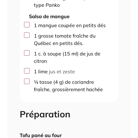
type Panko
Salsa de mangue
▢
1
mangue coupée en petits dés
▢
1
grosse tomate fraîche du
Québec en petits dés.
▢
1
c. à soupe
(
15
ml
)
de jus de
citron
▢
1
lime
jus et zeste
▢
¼
tasse
(
4
g
)
de coriandre
fraîche, grossièrement hachée
Préparation
Tofu pané au four