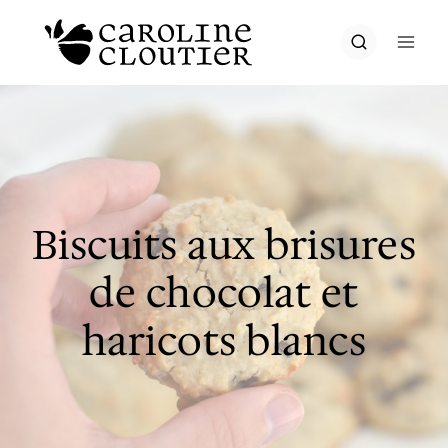
Aller
au
contenu
Biscuits aux brisures
de chocolat et
haricots blancs