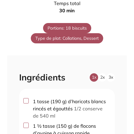
i
Temps total
t
n
m
30
min
e
u
i
s
t
n
Portions:
18
biscuits
e
u
s
Type de plat:
Collations, Dessert
t
e
s
Ingrédients
1x
2x
3x
▢
1
tasse
(
190
g
)
d’haricots blancs
rincés et égouttés
1/2 conserve
de 540 ml
▢
1 ½
tasse
(
150
g
)
de flocons
d’avoine à cuisson rapide