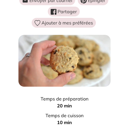
Envoyer par courriel
Épingler
Partager
Ajouter à mes préférées
Temps de préparation
m
20
min
i
Temps de cuisson
n
m
10
min
u