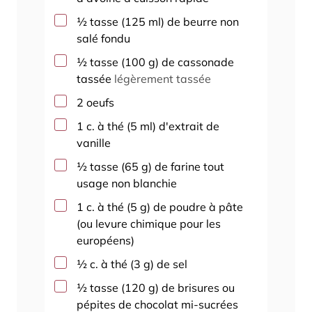
▢
½
tasse
(
125
ml
)
de beurre non
salé fondu
▢
½
tasse
(
100
g
)
de cassonade
tassée
légèrement tassée
▢
2
oeufs
▢
1
c. à thé
(
5
ml
)
d'extrait de
vanille
▢
½
tasse
(
65
g
)
de farine tout
usage non blanchie
▢
1
c. à thé
(
5
g
)
de poudre à pâte
(ou levure chimique pour les
européens)
▢
½
c. à thé
(
3
g
)
de sel
▢
½
tasse
(
120
g
)
de brisures ou
pépites de chocolat mi-sucrées