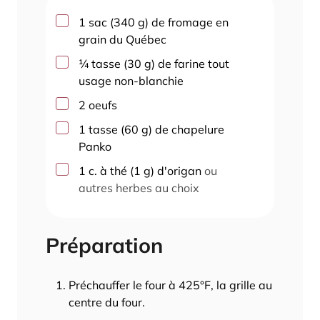
▢
1
sac
(
340
g
)
de fromage en
grain du Québec
▢
¼
tasse
(
30
g
)
de farine tout
usage non-blanchie
▢
2
oeufs
▢
1
tasse
(
60
g
)
de chapelure
Panko
▢
1
c. à thé
(
1
g
)
d'origan
ou
autres herbes au choix
Préparation
Préchauffer le four à 425°F, la grille au
centre du four.