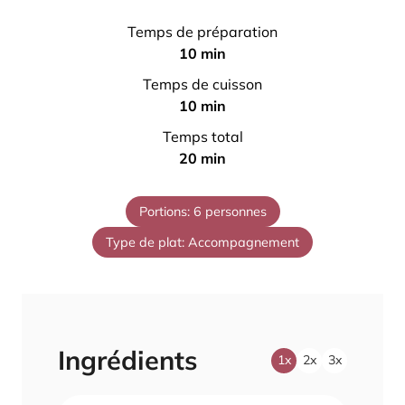
Temps de préparation
m
10
min
i
Temps de cuisson
n
m
10
min
u
i
Temps total
t
n
m
20
min
e
u
i
s
t
n
Portions:
6
personnes
e
u
s
Type de plat:
Accompagnement
t
e
s
Ingrédients
1x
2x
3x