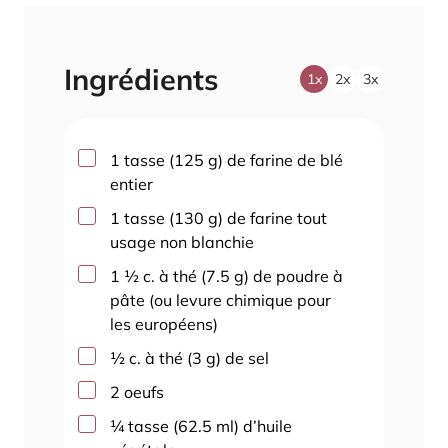
Ingrédients
1x
2x
3x
▢
1
tasse
(
125
g
)
de farine de blé
entier
▢
1
tasse
(
130
g
)
de farine tout
usage non blanchie
▢
1 ½
c. à thé
(
7.5
g
)
de poudre à
pâte (ou levure chimique pour
les européens)
▢
½
c. à thé
(
3
g
)
de sel
▢
2
oeufs
▢
¼
tasse
(
62.5
ml
)
d’huile