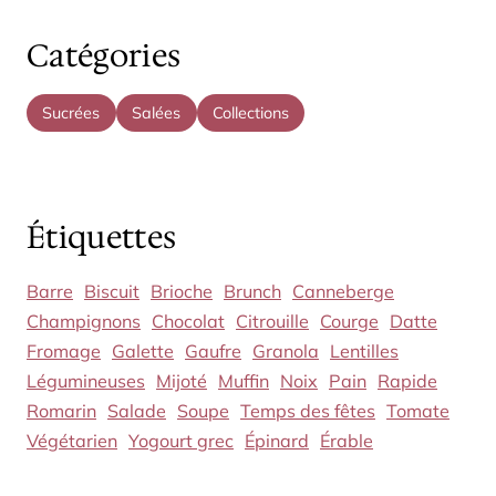
Catégories
Sucrées
Salées
Collections
Étiquettes
Barre
Biscuit
Brioche
Brunch
Canneberge
Champignons
Chocolat
Citrouille
Courge
Datte
Fromage
Galette
Gaufre
Granola
Lentilles
Légumineuses
Mijoté
Muffin
Noix
Pain
Rapide
Romarin
Salade
Soupe
Temps des fêtes
Tomate
Végétarien
Yogourt grec
Épinard
Érable