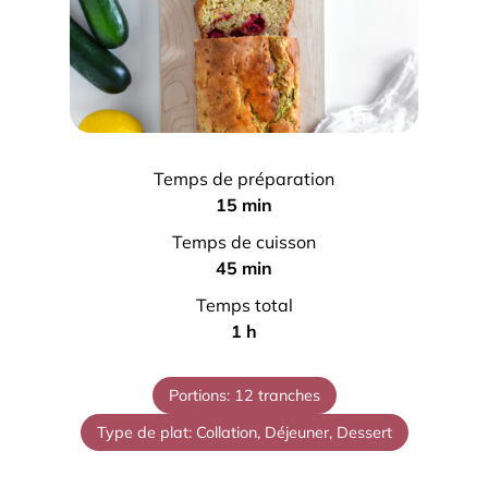
Temps de préparation
m
15
min
i
Temps de cuisson
n
m
45
min
u
i
Temps total
t
n
h
1
h
e
u
e
s
t
u
Portions:
12
tranches
e
r
s
Type de plat:
Collation, Déjeuner, Dessert
e