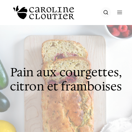
Aller
au
contenu
Pain aux courgettes,
citron et framboises