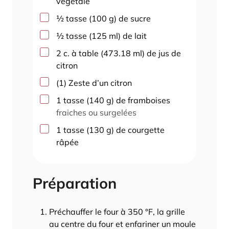
végétale
▢
½
tasse
(
100
g
)
de sucre
▢
½
tasse
(
125
ml
)
de lait
▢
2
c. à table
(
473.18
ml
)
de jus de
citron
▢
(
1
)
Zeste d’un citron
▢
1
tasse
(
140
g
)
de framboises
fraiches ou surgelées
▢
1
tasse
(
130
g
)
de courgette
râpée
Préparation
Préchauffer le four à 350 °F, la grille
au centre du four et enfariner un moule